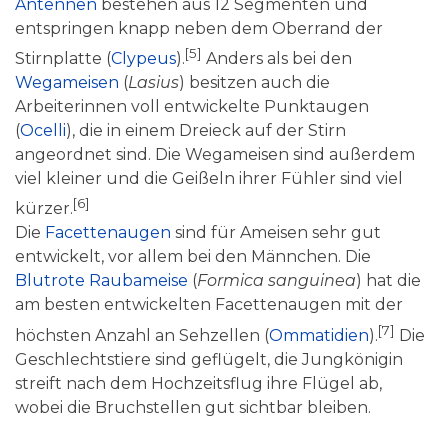
Antennen
bestehen aus 12 Segmenten und
entspringen knapp neben dem Oberrand der
[5]
Stirnplatte (
Clypeus
).
Anders als bei den
Wegameisen
(
Lasius
) besitzen auch die
Arbeiterinnen voll entwickelte Punktaugen
(
Ocelli
), die in einem Dreieck auf der Stirn
angeordnet sind. Die Wegameisen sind außerdem
viel kleiner und die Geißeln ihrer Fühler sind viel
[6]
kürzer.
Die
Facettenaugen
sind für Ameisen sehr gut
entwickelt, vor allem bei den Männchen. Die
Blutrote Raubameise
(
Formica sanguinea
) hat die
am besten entwickelten Facettenaugen mit der
[7]
höchsten Anzahl an Sehzellen (
Ommatidien
).
Die
Geschlechtstiere sind geflügelt, die Jungkönigin
streift nach dem Hochzeitsflug ihre Flügel ab,
wobei die Bruchstellen gut sichtbar bleiben.