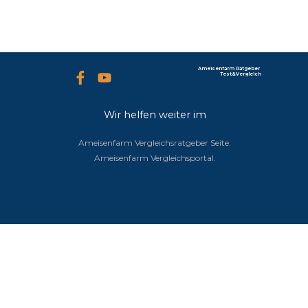
Ameisenfarm Ratgeber 
Test&Vergleich
Wir helfen weiter im
Ameisenfarm-Vergleich.
Ameisenfarm Vergleichsratgeber Seite.
Ameisenfarm Vergleichsportal.