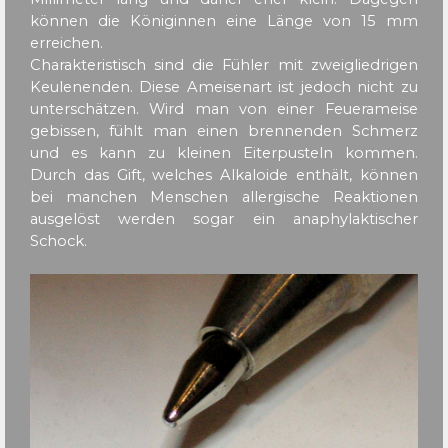
können die Königinnen eine Länge von 15 mm
erreichen.
Charakteristisch sind die Fühler mit zweigliedrigen
Keulenenden. Diese Ameisenart ist jedoch nicht zu
unterschätzen. Wird man von einer Feuerameise
gebissen, fühlt man einen brennenden Schmerz
und es kann zu kleinen Eiterpusteln kommen.
Durch das Gift, welches Alkaloide enthält, können
bei manchen Menschen allergische Reaktionen
ausgelöst werden sogar ein anaphylaktischer
Schock.