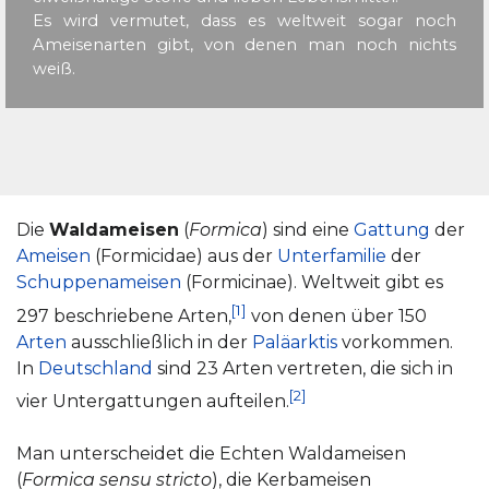
Es wird vermutet, dass es weltweit sogar noch
Ameisenarten gibt, von denen man noch nichts
weiß.
Die
Waldameisen
(
Formica
) sind eine
Gattung
der
Ameisen
(Formicidae) aus der
Unterfamilie
der
Schuppenameisen
(Formicinae). Weltweit gibt es
[1]
297 beschriebene Arten,
von denen über 150
Arten
ausschließlich in der
Paläarktis
vorkommen.
In
Deutschland
sind 23 Arten vertreten, die sich in
[2]
vier Untergattungen aufteilen.
Man unterscheidet die Echten Waldameisen
(
Formica sensu stricto
), die Kerbameisen