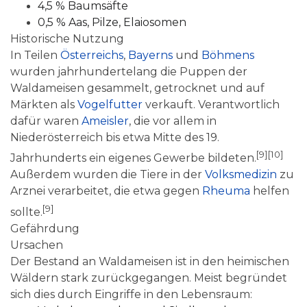
4,5 % Baumsäfte
0,5 %
Aas
,
Pilze
,
Elaiosomen
Historische Nutzung
In Teilen
Österreichs
,
Bayerns
und
Böhmens
wurden jahrhundertelang die Puppen der
Waldameisen gesammelt, getrocknet und auf
Märkten als
Vogelfutter
verkauft. Verantwortlich
dafür waren
Ameisler
, die vor allem in
Niederösterreich bis etwa Mitte des 19.
[9]
[10]
Jahrhunderts ein eigenes Gewerbe bildeten.
Außerdem wurden die Tiere in der
Volksmedizin
zu
Arznei verarbeitet, die etwa gegen
Rheuma
helfen
[9]
sollte.
Gefährdung
Ursachen
Der Bestand an Waldameisen ist in den heimischen
Wäldern stark zurückgegangen. Meist begründet
sich dies durch Eingriffe in den Lebensraum: