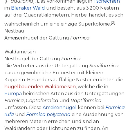
(
F. aquilonia
). Das Vorkommen liegt in
Tschechien
im
Blansker Wald
und besteht aus 3.200 Nestern
auf drei Quadratkilometern. Hierbei handelt es sich
[2]
wahrscheinlich um eine einzige Superkolonie.
Nestbau
Ameisenhügel der Gattung
Formica
0:31
Waldameisen
Nesthügel der Gattung
Formica
Die Vertreter aus der Untergattung
Serviformica
bauen gewöhnliche Erdnester mit kleinen
Kuppeln. Besonders auffällige Nester errichten die
hügelbauenden Waldameisen
, welche die in
Europa
heimischen Arten aus den Untergattungen
Formica
,
Coptoformica
und
Raptiformica
umfassen. Diese
Ameisenhügel
können bei
Formica
rufa
und
Formica polyctena
eine Ausdehnung von
mehreren Metern erreichen und sind an
Waldrändern oder Lichtungen zu finden. An