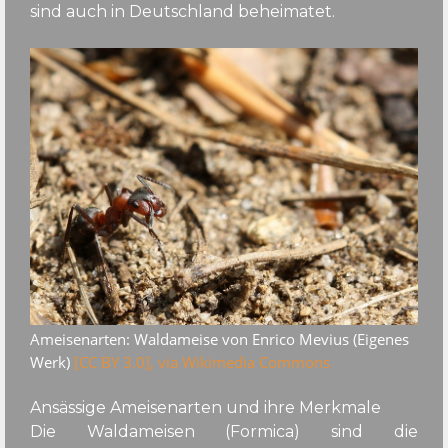
sind auch in Deutschland beheimatet.
Ameisenarten: Waldameise von Enrico Mevius (Eigenes
Werk)
[
CC BY 3.0], via Wikimedia Commons
Ansässige Ameisenarten und ihre Merkmale
Die Waldameisen (Formica) sind die