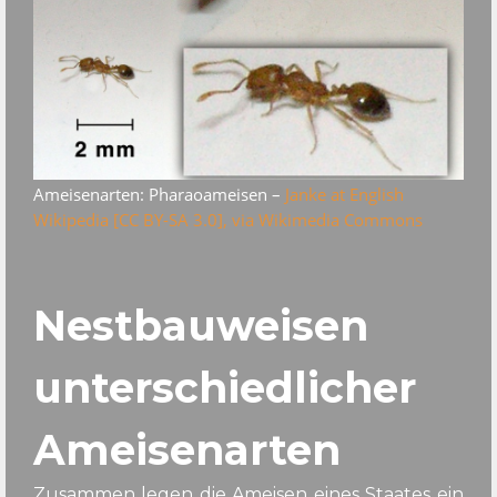
Ameisenarten: Pharaoameisen –
Janke
at
English
Wikipedia
[
CC BY-SA 3.0
],
via Wikimedia Commons
Nestbauweisen
unterschiedlicher
Ameisenarten
Zusammen legen die Ameisen eines Staates ein