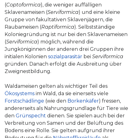
(
Coptoformica
), die weniger auffälligen
Sklavenameisen (
Serviformica
) und eine kleine
Gruppe von fakultativen Sklavenjägern, die
Raubameisen (
Raptiformica
). Selbstständige
Koloniegründung ist nur bei den Sklavenameisen
(
Serviformica
) möglich, während die
Jungköniginnen der anderen drei Gruppen ihre
initialen Kolonien
sozialparasitär
bei
Serviformica
gründen. Danach erfolgt die Ausbreitung über
Zweignestbildung.
Waldameisen gelten als wichtiger Teil des
Ökosystems
im Wald, da sie einerseits viele
Forstschädlinge
(wie den
Borkenkäfer
) fressen,
andererseits als Nahrungsgrundlage für Tiere wie
den
Grünspecht
dienen. Sie spielen auch bei der
Verbreitung von Samen und der Belüftung des
Bodens eine Rolle. Sie gelten aufgrund ihrer
Bedeutung für die
Nährstoffkreisläufe
als