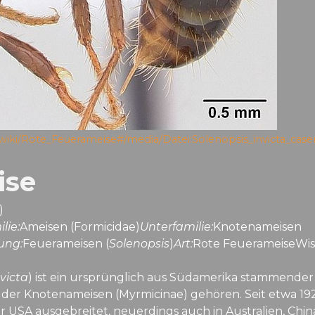
g/wiki/Rote_Feuerameise#/media/Datei:Solenopsis_invicta_case
ise
)
lie:
Ameisen (Formicidae)
Unterfamilie:
Knotenameisen
ung:
Feuerameisen (
Solenopsis
)
Art:
Rote FeuerameiseWis
victa
) ist ein ursprünglich aus Südamerika stammender
e der Knotenameisen (Myrmicinae) gehören. Seit etwa 192
 USA ausgebreitet, neuerdings auch in Australien, Chin