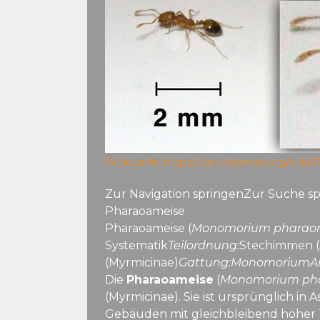
Bildquelle:
https://de.wikipedia.org/wi
Zur Navigation springenZur Suche s
Pharaoameise
Pharaoameise (
Monomorium pharaon
Systematik
Teilordnung:
Stechimmen (
(Myrmicinae)
Gattung:
Monomorium
Ar
Die
Pharaoameise
(
Monomorium pha
(Myrmicinae). Sie ist ursprünglich in
Gebäuden mit gleichbleibend hoher 