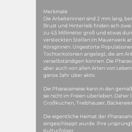
Merkmale
Die Arbeiterinnen sind 2 mm lang, be
Brust und Hinterleib finden sich zwei
zu 4,5 Millimeter groß und etwas dunk
versteckten Stellen im Mauerwerk an
Königinnen. Ungestörte Populationen
Tochterkolonien angelegt, die am An
verselbständigen können. Die Pharaoam
aber auch von allen Arten von Lebens
ganze Jahr über aktiv.
Die Pharaoameise kann in den gemäß
sie nicht im Freien überleben. Daher
Großküchen, Treibhäuser, Bäckereien 
Die eigentliche Heimat der Pharaoame
eingeschleppt wurde. Ihre ursprüngli
Kulturfolger.