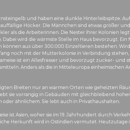
rnsteingelb und haben eine dunkle Hinterleibspitze. A
 auffällige Höcker. Die Männchen sind etwas größer und s
ler als die Arbeiterinnen. Die Nester ihrer Kolonien leg
. Dabei wird die wärmste Stelle im Haus bevorzugt. Ein
 können aus über 300.000 Einzeltieren bestehen. Wird
fang noch mit der Mutterkolonie in Verbindung stehen, 
eise ist ein Allesfresser und bevorzugt zucker- und sta
mitteln. Anders als die in Mitteleuropa einheimischen A
igten Breiten nur an warmen Orten wie geheizten Rä
 lebt sie vorrangig in Gebäuden mit gleichbleibend hohe
oder ähnlichem. Sie lebt auch in Privathaushalten.
ise ist Asien, woher sie im 19. Jahrhundert durch Ver
che Herkunft wird in Ostindien vermutet. Heutzutage ist