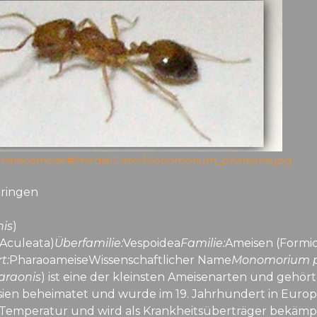
ki/Pharaoameise#/media/Datei:Monomorium_pharaonis.jpg
pringen
is
)
Aculeata)
Überfamilie:
Vespoidea
Familie:
Ameisen (Formic
t:
PharaoameiseWissenschaftlicher Name
Monomorium p
raonis
) ist eine der kleinsten Ameisenarten und gehör
 Asien beheimatet und wurde im 19. Jahrhundert in Europa
Temperatur und wird als Krankheitsüberträger bekämpf