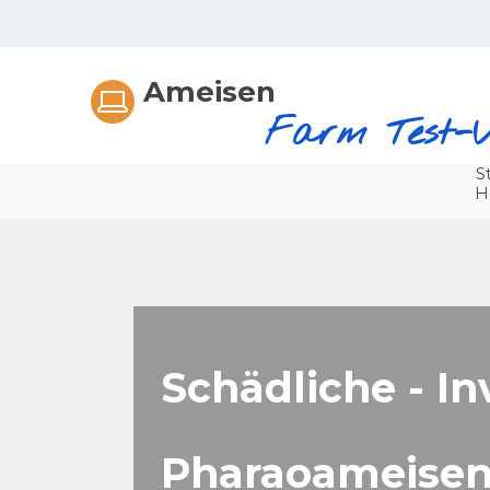
Ameisen
Farm Test-Ve
St
H
Schädliche - I
Pharaoameise