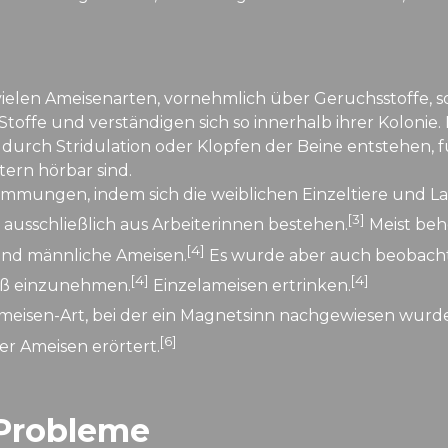
 vielen Ameisenarten, vornehmlich über Geruchsstoffe
Stoffe und verständigen sich so innerhalb ihrer Kolonie
urch Stridulation oder Klopfen der Beine entstehen, fü
ern hörbar sind.
ungen, indem sich die weiblichen Einzeltiere und La
[3]
ausschließlich aus Arbeiterinnen bestehen.
Meist beh
[4]
nd männliche Ameisen.
Es wurde aber auch beobacht
[4]
[4]
oß einzunehmen.
Einzelameisen ertrinken.
Ameisen-Art, bei der ein Magnetsinn nachgewiesen wurde
[6]
r Ameisen erörtert.
Probleme