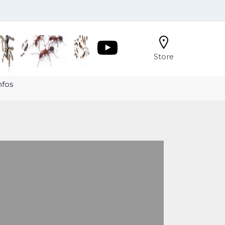
Store
nfos