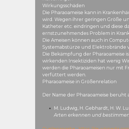
Wirkungsschäden
Die Pharaoameise kann in Krankenhäu
wird. Wegen ihrer geringen Größe und
Katheter etc. eindringen und diese d
ernstzunehmendes Problem in Krank
Die Ameisen können auch in Computer
Systemabstürze und Elektrobrände 
Die Bekämpfung der Pharaoameise ist
wirkenden Insektiziden hat wenig Wir
werden die Pharaoameisen nur mit Fra
verfüttert werden.
Pharaoameise in Größenrelation
Der Name der Pharaoameise beruht au
M. Ludwig, H. Gebhardt, H. W. Lu
Arten erkennen und bestimmen
Quellenangabe :
https://de.wikipedia.or