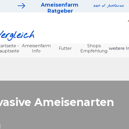
Ameisenfarm 
best of Antfarms
Ratgeber
rgleich
artseite -
Ameisenfarm
Shops
Futter
weitere I
auptseite
Info
Empfehlung
nvasive Ameisenarten
n