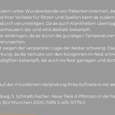
sern unter Wundverbände von Patienten kriechen, da s
 ihrer Vorliebe für Ritzen und Spalten kann sie zudem 
adurch verunreinigen. Da sie auch Krankheiten übertrage
enhäusern dar und wird deshalb bekämpft.
 eindringen, da sie durch die günstigen Temperaturen
verursachen.
 wegen der versteckten Lage der Nester schwierig. Das 
kung, da die Verluste von den Königinnen im Nest schn
ßgiften bekämpft, die auch ins Nest getragen und dort
f der irrtümlichen Verbindung ihres Auftretens mit d
dwig, S. Schmidt-Fischer:
Neue Tiere & Pflanzen in der
.
BLV München 2000, ISBN 3-405-15776-5
g/wiki/Pharaoameise