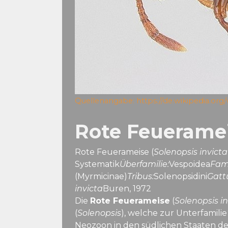
Quellenangabe:
https://de.wikipedia.or
Rote Feuerame
Rote Feuerameise (
Solenopsis invicta
Systematik
Überfamilie:
Vespoidea
Fami
(Myrmicinae)
Tribus:
Solenopsidini
Gatt
invicta
Buren, 1972
Die
Rote Feuerameise
(
Solenopsis in
(
Solenopsis
), welche zur Unterfamili
Neozoon in den südlichen Staaten der