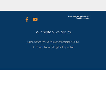
Ameisenfarm Ratgeber 
Test&Vergleich
Wir helfen weiter im
Ameisenfarm-Vergleich.
Ameisenfarm Vergleichsratgeber Seite.
Ameisenfarm Vergleichsportal.